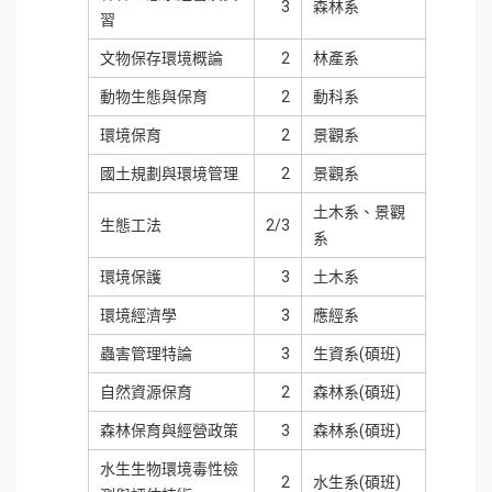
3
森林系
習
文物保存環境概論
2
林產系
動物生態與保育
2
動科系
環境保育
2
景觀系
國土規劃與環境管理
2
景觀系
土木系、景觀
生態工法
2/3
系
環境保護
3
土木系
環境經濟學
3
應經系
蟲害管理特論
3
生資系(碩班)
自然資源保育
2
森林系(碩班)
森林保育與經營政策
3
森林系(碩班)
水生生物環境毒性檢
2
水生系(碩班)