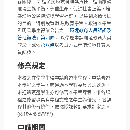
存關係， 增進全民環境倫理與責任，進而維護
環境生態平衡、尊重生命、促進社會正義，培
養環境公民與環境學習社群， 以達到永續發展
的目的，特別設置環 境教育學程。取得本學程
證明書學生得依公告之 「
環境教育人員認證及
管理辦法
」
第四條
， 以學歷申請環境教育人員
認證，或依
第八條
以考試方式申請環境教育人
員認證。
修業規定
本校之在學學生得申請修習本學程。申請修習
本學程之學生，應通過本學程委員會之甄選，
未通過甄選學生亦可修習本學程課程，惟各課
程之修習以具有學程資格之學生為優先。 各課
程其他修習條件，依據授課教師要求訂定之。
(依修習要點辦理)
申請期間