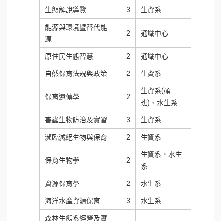
生態解說導覽
3
生資系
能源與環境暨替代能
2
通識中心
源
原住民生態智慧
2
通識中心
自然保育法規與政策
2
生資系
生資系(碩
保育遺傳學
2
班)、水生系
害蟲生物防治及實習
3
生資系
瀕臨滅絕生物與保育
2
生資系
生資系、水生
保育生物學
2
系
資源保育學
2
水生系
海洋水產資源保育
3
水生系
森林生態系經營及實