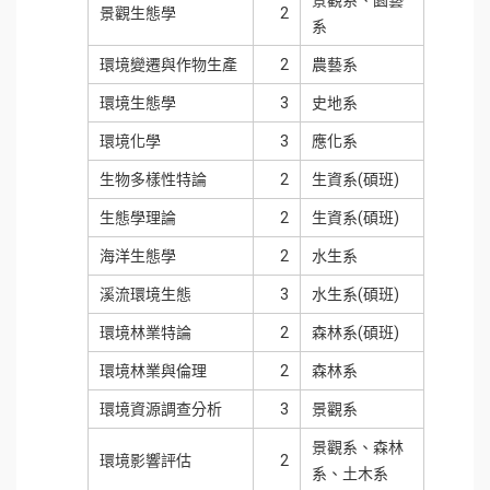
景觀生態學
2
系
環境變遷與作物生產
2
農藝系
環境生態學
3
史地系
環境化學
3
應化系
生物多樣性特論
2
生資系(碩班)
生態學理論
2
生資系(碩班)
海洋生態學
2
水生系
溪流環境生態
3
水生系(碩班)
環境林業特論
2
森林系(碩班)
環境林業與倫理
2
森林系
環境資源調查分析
3
景觀系
景觀系、森林
環境影響評估
2
系、土木系