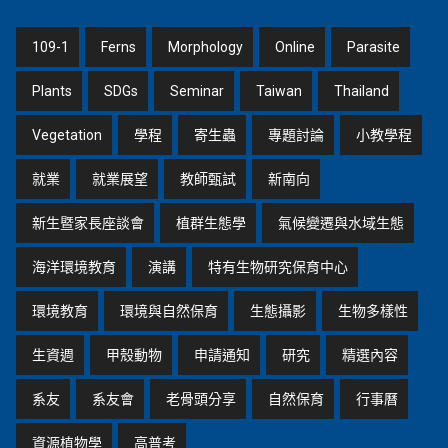
109-1
Ferns
Morphology
Online
Parasite
Plants
SDGs
Seminar
Taiwan
Thailand
Vegetation
學程
寄生蟲
專題討論
小教學程
就業
就業展望
教師甄試
新南向
新生暨家長座談會
植群生態學
氣候變遷與水域生態
海洋環境教育
演講
特有生物研究保育中心
環境教育
環境與自然保育
生態攝影
生物多樣性
生資週
甲殼動物
申請通知
研究
精選內容
系友
系友會
老骨頭分享
自然保育
行事曆
資源植物學
高普考