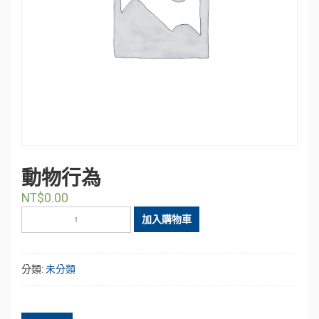
動物行為
NT$
0.00
動
加入購物車
物
行
為
分類:
未分類
數
量