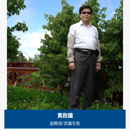
黃啟鐘
副教授/昆蟲生態