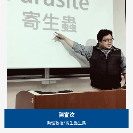
陳宣汶
助理教授/寄生蟲生態