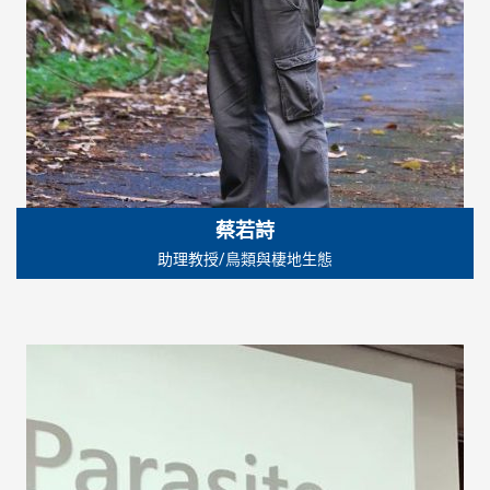
蔡若詩
助理教授/鳥類與棲地生態