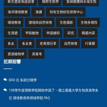
新生暨家長座談會
植群生態學
氣候變遷與水域生態
海洋環境教育
演講
特有生物研究保育中心
環境教育
環境與自然保育
生態攝影
生物多樣性
生資週
甲殼動物
申請通知
研究
精選內容
系友
系友會
老骨頭分享
自然保育
行事曆
資源植物學
高普考
近期迴響
BRD
在
系統分類學
108學年度環教學程開始申請了 – 國立嘉義大學生物資源學系
在
環境教育跨領域學程 FAQ