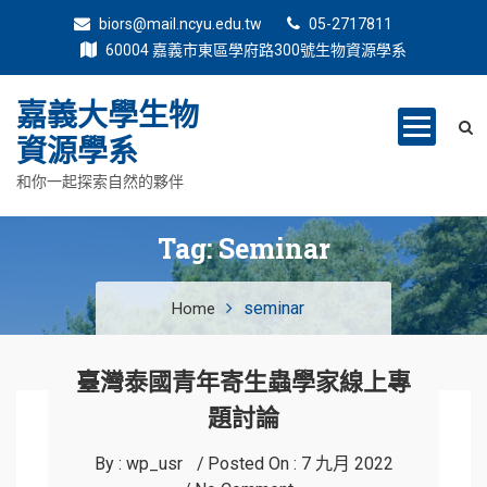
biors@mail.ncyu.edu.tw
05-2717811
60004 嘉義市東區學府路300號生物資源學系
嘉義大學生物
資源學系
和你一起探索自然的夥伴
Tag:
Seminar
seminar
Home
臺灣泰國青年寄生蟲學家線上專
題討論
By :
wp_usr
Posted On :
7 九月 2022