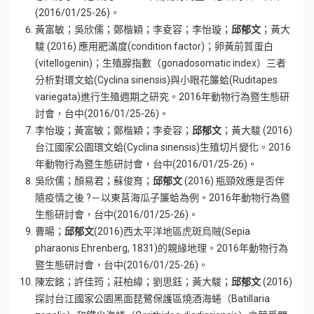
(2016/01/25-26)。
黃富敏；吳欣儒；鄭楷穎；李夌容；李怡璇；
邱郁文
；黃大
駿 (2016) 應用肥滿度(condition factor)；卵黃前質蛋白
(vitellogenin)；生殖腺指數（gonadosomatic index）三者
分析對環文蛤(Cyclina sinensis)與小眼花簾蛤(Ruditapes
variegata)進行生殖週期之研究。2016年動物行為暨生態研
討會，台中(2016/01/25-26)。
李怡璇；黃富敏；鄭楷穎；李夌容；
邱郁文
；黃大駿 (2016)
台江國家公園環文蛤(Cyclina sinensis)生殖切片變化。2016
年動物行為暨生態研討會，台中(2016/01/25-26)。
吳欣儒；顏易君；蘇俊育；
邱郁文
(2016) 瓶頸效應是否伴
隨疫情之後 ?－以東莒海瓜子簾蛤為例。2016年動物行為暨
生態研討會，台中(2016/01/25-26)。
曹暘；
邱郁文
(2016)西太平洋地區虎斑烏賊(Sepia
pharaonis Ehrenberg, 1831)的親緣地理。2016年動物行為
暨生態研討會，台中(2016/01/25-26)。
陳宏銘；許佳筠；莊柏緯；劉思鈺；黃大駿；
邱郁文
(2016)
探討台江國家公園黑面琵鷺保護區燒酒海蜷（Batillaria