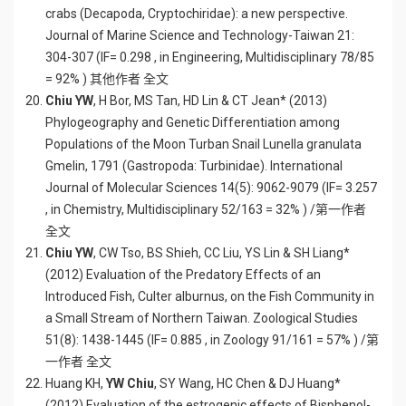
crabs (Decapoda, Cryptochiridae): a new perspective.
Journal of Marine Science and Technology-Taiwan 21:
304-307 (IF= 0.298 , in Engineering, Multidisciplinary 78/85
= 92% ) 其他作者 全文
Chiu YW
, H Bor, MS Tan, HD Lin & CT Jean* (2013)
Phylogeography and Genetic Differentiation among
Populations of the Moon Turban Snail Lunella granulata
Gmelin, 1791 (Gastropoda: Turbinidae). International
Journal of Molecular Sciences 14(5): 9062-9079 (IF= 3.257
, in Chemistry, Multidisciplinary 52/163 = 32% ) /第一作者
全文
Chiu YW
, CW Tso, BS Shieh, CC Liu, YS Lin & SH Liang*
(2012) Evaluation of the Predatory Effects of an
Introduced Fish, Culter alburnus, on the Fish Community in
a Small Stream of Northern Taiwan. Zoological Studies
51(8): 1438-1445 (IF= 0.885 , in Zoology 91/161 = 57% ) /第
一作者 全文
Huang KH,
YW Chiu
, SY Wang, HC Chen & DJ Huang*
(2012) Evaluation of the estrogenic effects of Bisphenol-