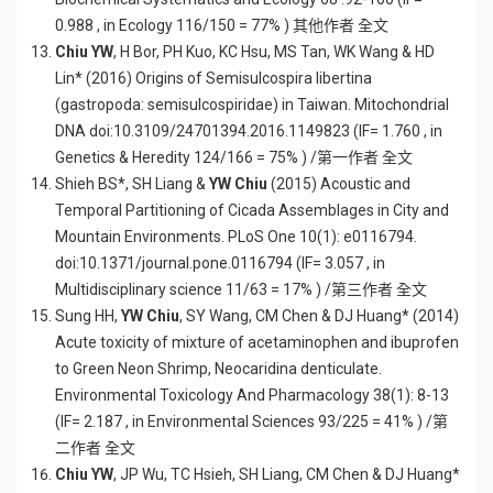
0.988 , in Ecology 116/150 = 77% ) 其他作者 全文
Chiu YW
, H Bor, PH Kuo, KC Hsu, MS Tan, WK Wang & HD
Lin* (2016) Origins of Semisulcospira libertina
(gastropoda: semisulcospiridae) in Taiwan. Mitochondrial
DNA doi:10.3109/24701394.2016.1149823 (IF= 1.760 , in
Genetics & Heredity 124/166 = 75% ) /第一作者 全文
Shieh BS*, SH Liang &
YW Chiu
(2015) Acoustic and
Temporal Partitioning of Cicada Assemblages in City and
Mountain Environments. PLoS One 10(1): e0116794.
doi:10.1371/journal.pone.0116794 (IF= 3.057 , in
Multidisciplinary science 11/63 = 17% ) /第三作者 全文
Sung HH,
YW Chiu
, SY Wang, CM Chen & DJ Huang* (2014)
Acute toxicity of mixture of acetaminophen and ibuprofen
to Green Neon Shrimp, Neocaridina denticulate.
Environmental Toxicology And Pharmacology 38(1): 8-13
(IF= 2.187 , in Environmental Sciences 93/225 = 41% ) /第
二作者 全文
Chiu YW
, JP Wu, TC Hsieh, SH Liang, CM Chen & DJ Huang*