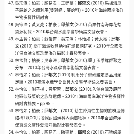
吳宗澤；柏豪；顏易君；王建華；
邱郁文
(2010).馬祖海瓜
子簾蛤之永續利用(雙殼綱：簾蛤科)。2010年海峽兩岸海洋
生物多樣性研討會。
吳宗澤；黃太亮；柏豪；
邱郁文
(2010).苗栗竹南海岸花蛤
資源初探。2010年台灣水產學會學術論文發表會。
林孟賢；柏豪；蘇俊育；吳宗澤；林怡如；黃太亮；
邱郁
文
(2010).墾丁海域軟體動物群聚長期研究。2010年全國海
洋保育論文暨珍愛海洋攝影比賽發表會。
林孟賢；柏豪；吳宗澤；
邱郁文
(2010).墾丁玉黍螺群聚之
分布。2010年台灣水產學會學術論文發表會。
林怡如；柏豪；
邱郁文
(2010).利用分子條碼鑑定食品用頭
足類。2010臺灣水產學會會員大會暨學術論文發表會。
林怡如；謝子揚；黃聖智；
邱郁文
(2010).入侵台灣及廈門
地區似殼菜蛤之族群遺傳。2010年海峽兩岸海洋生物多樣性
研討會摘要。pp 98。
林怡如；柏豪；
邱郁文
(2010).幼生降海性生物的族群遺傳
結構?以COI片段探討蜑螺科內兩屬物種。2010年全國海洋
保育論文暨珍愛海洋攝影比賽發表會。
林怡如；柏豪；顏易君；陳建勳；
邱郁文
(2010).石蜑螺屬