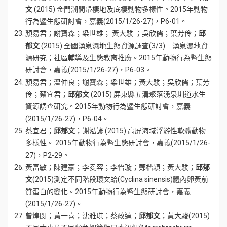
文
(2015) 金門潮間帶棲地及底棲動物多樣性。2015年動物
行為暨生態研討會，嘉義(2015/1/26-27)，P6-01。
顏易君；謝寶森；梁世雄； 黃大駿 ；吳欣儒；葉芳伶；
邱
郁文
(2015) 全國湧泉濕地生態資源調查(3/3)－湧泉濕地資
源研究；社區輔導及生態教育推廣。2015年動物行為暨生態
研討會，嘉義(2015/1/26-27)，P6-03。
顏易君；溫仲良；謝寶森；梁世雄；黃大駿；吳欣儒；葉芳
伶；蔡宜君；
邱郁文
(2015) 屏東縣五溝聚落湧泉圳道水生
資源調查研究。2015年動物行為暨生態研討會，嘉義
(2015/1/26-27)，P6-04。
蔡宜君；
邱郁文
；謝泓諺 (2015) 高屏海域浮游性軟體動物
多樣性。 2015年動物行為暨生態研討會，嘉義(2015/1/26-
27)，P2-29。
黃富敏；陳建豪；李夌容；李怡璇；鄭楷穎；黃大駿；
邱郁
文
(2015)測定不同階段環文蛤(Cyclina sinensis)體內卵黃前
質蛋白的變化。2015年動物行為暨生態研討會，嘉義
(2015/1/26-27)。
曾煌閔；黃一喜；沈雅琪；蔡政達；
邱郁文
；黃大駿(2015)