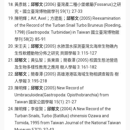
黃彥銘；
邱郁文
(2006) 臺灣產二種小堡螺屬(Fossarus)之研
究。國立臺灣博物館學刊 59(1): 27-33
陳明輝；Alf, Axel；方建能；
邱郁文
(2005) Reexamination
of the Record of the Turban Snail Turbo Bruneus (Roeding,
1798) (Gastropoda: Turbinidae) in Taiwan 國立臺灣博物館
學刊 58(2): 85-91
宋壬夫；
邱郁文
(2005) 水肺潛水探測臺灣北海岸生物礁內
生性軟體動物分佈之研究 貝類學報 3: 115-127
邱郁文
；黃弘智；吳東霖；簡春潭 (2005) 校園生態池營造
及生物多樣性教育之應用 樹人學報 3: 161-182
邱郁文
；簡春潭 (2005) 高雄港港區海域生物相調查報告 樹
人學報 3: 195-218
陳明輝；
邱郁文
(2005) New Record of
Umbraculoidea(Gastropoda: Opisthobranchia) from
Taiwan 國家公園學報 15(1): 21-27
陳明輝；李俊賢；
邱郁文
(2004) A New Record of the
Turban Snails, Turbo (Batillus) chinensis Ozawa and
Tomida, 1995 from Taiwan Journal of the National Taiwan
Museum 57(2): 37-43