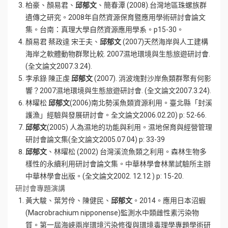
柏豪、顏易君、
邱郁文
、簡春潭 (2008).台灣地區珠螺族群
遺傳之研究。2008年自然資源保育暨應用學術研討會論文
集。台南：真理大學自然資源應用學系。p15-30。
顏易君 蔡政達 宋壬夫、
邱郁文
(2007)天然海岸與人工建構
海岸之軟體動物群聚比較. 2007濕地環境與生態旅遊研討會.
(全文論文2007.3.24).
李承錄 陳正虔
邱郁文
(2007). 消波塊對沙岸魚類群聚有何影
響？2007濕地環境與生態旅遊研討會. (全文論文2007.3.24).
林曜松
邱郁文
(2006)南北勢溪魚類資源利用。臺北縣「封溪
護漁」經驗與發展研討會。全文論文2006.02.20) p: 52-66.
邱郁文
(2005) 人為濕地的功能與利用。濕地保育與經營管理
研討會論文集(全文論文2005.07.04) p: 33-39
邱郁文
、林曜松 (2002) 台灣溪流魚類之利用。森林生物多
樣性的永續利用研討會論文集。中華林學會林業試驗所主辦
中華林學會出版。(全文論文2002. 12.12 ) p: 15-20.
研討會專題演講
黃大駿、葉芳伶、陳健民、
邱郁文
。2014。應用日本沼蝦
(Macrobrachium nipponense)監測水中類雌性素污染物
質。第一屆海峽兩岸環境污染修復與環境毒理學專題學術研