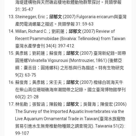
海堤建構物與天然礁岩棲地軟體動物群聚探討。貝類學報
31: 35-47
Steinegger, Eric；
邱郁文
(2007) Fulgoraria ericarum與臺灣
產閃電渦螺屬之描述。貝類學報 31: 59-63
Willan, Richard C.；劉莉蓮；
邱郁文
(2007) Review of
Recent Psammobiidae (Bivalvia: Tellinoidea) from Taiwan
臺灣水產學會刊 34(4): 397-412
黃彥銘；劉莉蓮；蘇俊育；
邱郁文
(2007) 臺灣新紀錄–斑帶
圓捲螺Volvatella Vigourouxi (Montrouzier, 1861) (後鰓亞
綱：囊舌目：圓捲螺科) 之形態與行為描述。特有生物研究
9(2): 63-75
蘇俊育；黃彥銘；宋壬夫；
邱郁文
(2007) 橙緣白斑海天牛
在柴山高位珊瑚礁海岸潮間帶之記錄。國立臺灣博物館學刊
60(2): 21-28
林佑勳；張智涵；陳毅翰；
邱郁文
；吳聲海；陳俊宏 (2006)
The Survey of the Imported Aquatic Invertebrates via the
Live Aquarium Ornamental Trade in Taiwan(臺灣水族寵物
貿易引進水生無脊椎動物種類之調查現況). Taiwania 51(2):
99-107