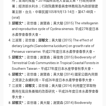
所；里海的搖籃。2016國際濕地大會論文集，行政院環保
署；經濟部水利水；行政院農業委員會林務局及內政部營建
署主辦，台北，中華民國105年9月13-14日，第47-48頁。
(oral)
邱郁文
*；梁世雄；謝寶森；黃大駿 (2015) The vitellogenin
and reproductive cycle of Cyclina sinensis. 平成27年度日本
水產學會春季大會。
江淑菁；梁世雄；
邱郁文
；黃大駿 (2015) The effect of
dietary Lingzhi (Ganoderma lucidium) on growth rate of
Penaeus vannamei. 平成27年度日本水產學會春季大會。
邱郁文
*；梁世雄；謝寶森；蘇俊育 (2015) Biodiversity of
Terrestrial Crab Communities in Tropical Coastal Forests in
Southern Taiwan。平成27年度日本水産學會秋季大會。
邱郁文
*；梁世雄；謝寶森；黃大駿 (2014) 國家公園內貝類
之資源之永續利用。平成26年度日本水產學會春季大會。
江淑菁；
邱郁文
；梁世雄；黃大駿 (2014) 利用靈芝萃取物
應用在虱目魚養殖的改善研究。平成26年度日本水產學會春
季大會。
邱郁文
*；梁世雄；黃大駿；謝寶森 (2014) Biodiversity