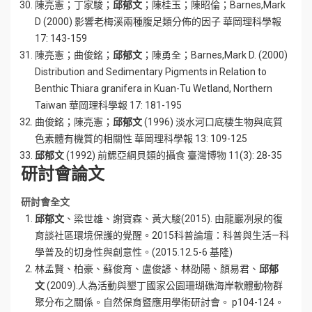
陳亮憲；丁家駿；
邱郁文
；陳桂玉；陳昭倫；Barnes,Mark
D (2000) 影響老梅溪兩種腹足類分佈的因子 華岡理科學報
17: 143-159
陳亮憲；曲俊銘；
邱郁文
；陳勇全；Barnes,Mark D. (2000)
Distribution and Sedimentary Pigments in Relation to
Benthic Thiara granifera in Kuan-Tu Wetland, Northern
Taiwan 華岡理科學報 17: 181-195
曲俊銘；陳亮憲；
邱郁文
(1996) 淡水河口底棲生物與底質
色素體有機質的相關性 華岡理科學報 13: 109-125
邱郁文
(1992) 前鰓亞綱貝類的攝食 臺灣博物 11(3): 28-35
研討會論文
研討會全文
邱郁文
、梁世雄、謝寶森、黃大駿(2015). 由龍巖冽泉的復
育談社區環境保護的覺醒。2015科普論壇：科普與生活—科
學普及的切身性與創意性。(2015.12.5-6 基隆)
林孟賢、柏豪、蘇俊育、盧俊諺、林劭陽、顏易君、
邱郁
文
(2009).人為活動與墾丁國家公園珊瑚礁海岸軟體動物群
聚分布之關係。自然保育暨應用學術研討會。 p104-124。