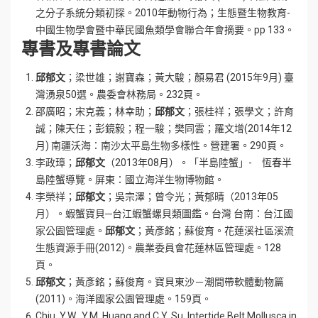
之分子系統分類初探。2010年動物行為；生態暨生物教育-
中國生物學會暨中華民國魚類學會聯合年會摘要。pp 133。
專書及專書論文
邱郁文
；梁世雄；謝寶森；黃大駿；顏易君 (2015年9月) 臺
灣湧泉50選。農委會林務局。232頁。
邵廣昭；宋克義；林幸助；
邱郁文
；張桂祥；張學文；許育
誠；陳天任；彭鏡毅；程一駿；樊同雲；羅文增(2014年12
月) 南疆沃海：南沙太平島生物多樣性。營建署。290頁。
李政璋；
邱郁文
（2013年08月）。「半島陸蟹」- 恆春半
島陸蟹導覽。屏東：國立海洋生物博物館。
李榮祥；
邱郁文
；吳宗澤；曾令光；黃郁晴（2013年05
月）。蝦蟹寶貝─台江蝦蟹螺貝類圖鑑。台灣 台南：台江國
家公園管理處。
邱郁文
；黃彥銘；蘇俊育。花蓮溪社區溪流
生態資源手冊(2012)。農業委員會花蓮林區管理處。128
頁。
邱郁文
；黃彥銘；蘇俊育。寶貝東沙－潮間帶軟體動物篇
(2011)。海洋國家公園管理處。159頁。
Chiu, Y.W., Y.M. Huang and C.Y. Su. Intertide Belt Mollusca in