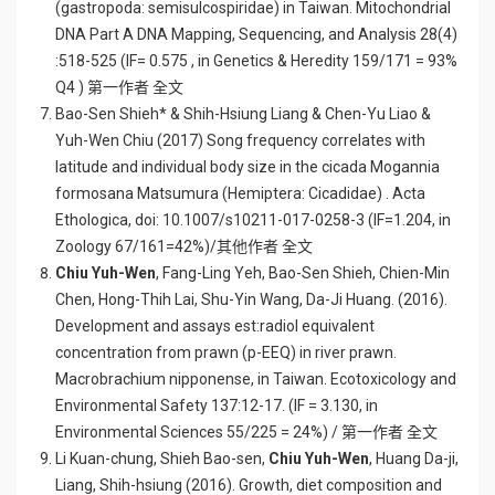
(gastropoda: semisulcospiridae) in Taiwan. Mitochondrial
DNA Part A DNA Mapping, Sequencing, and Analysis 28(4)
:518-525 (IF= 0.575 , in Genetics & Heredity 159/171 = 93%
Q4 ) 第一作者 全文
Bao-Sen Shieh* & Shih-Hsiung Liang & Chen-Yu Liao &
Yuh-Wen Chiu (2017) Song frequency correlates with
latitude and individual body size in the cicada Mogannia
formosana Matsumura (Hemiptera: Cicadidae) . Acta
Ethologica, doi: 10.1007/s10211-017-0258-3 (IF=1.204, in
Zoology 67/161=42%)/其他作者 全文
Chiu Yuh-Wen
, Fang-Ling Yeh, Bao-Sen Shieh, Chien-Min
Chen, Hong-Thih Lai, Shu-Yin Wang, Da-Ji Huang. (2016).
Development and assays est:radiol equivalent
concentration from prawn (p-EEQ) in river prawn.
Macrobrachium nipponense, in Taiwan. Ecotoxicology and
Environmental Safety 137:12-17. (IF = 3.130, in
Environmental Sciences 55/225 = 24%) / 第一作者 全文
Li Kuan-chung, Shieh Bao-sen,
Chiu Yuh-Wen
, Huang Da-ji,
Liang, Shih-hsiung (2016). Growth, diet composition and