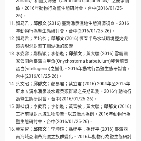
zonalis）和鐵尖海蜷（Cerithidea djadjariensis）之競爭關
係。2016年動物行為暨生態研討會，台中(2016/01/25-
26)。
顏易君；
邱郁文
(2016) 臺灣湧泉濕地生態資源調查。2016
年動物行為暨生態研討會，台中(2016/01/25-26)。
顏易君；孟培傑；
邱郁文
(2016) 恆春半島水域環境歷史變
遷與現況對墾丁珊瑚礁的影響
李夌容；鄭楷穎；李怡璇；
邱郁文
；黃大駿 (2016) 雪霸國
家公園內臺灣白甲魚(Onychostoma barbatulum)卵黃前質
蛋白(vitellogenin)之變化。2016年動物行為暨生態研討會，
台中(2016/01/25-26)。
葉文昭；
邱郁文
；顏易君；蔡宜君 (2016) 2004年至2015年
屏東五溝水湧泉淡水螺貝類群聚之長期監測。2016年動物行
為暨生態研討會，台中(2016/01/25-26)。
鄭楷穎；李夌容；李怡璇；黃富敏；黃大駿；
邱郁文
(2016)
工程前後對水域生物影響—以五溝水為例。2016年動物行為
暨生態研討會，台中(2016/01/25-26)。
黃聖智；
邱郁文
；李坤瑄；孫建平；孫建平 (2016) 臺灣西
南海域亞潮帶海膽之族群變化。2016年動物行為暨生態研討