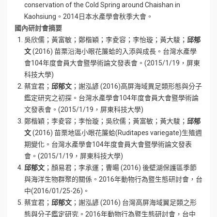
conservation of the Cold Spring around Chaishan in
Kaohsiung。2014日本水產學會秋季大會。
國內研討會摘要
吳欣儒；黃富敏；鄭楷穎；李夌容；李怡璇；黃大駿；
邱郁
文
(2016) 苗栗沿海小眼花簾蛤的入添與成長。台灣水產學
會104年度會員大會暨學術論文發表會。(2015/1/19，屏東
科技大學)
蔡宜君；
邱郁文
；謝泓諺 (2016)高屏海域異足類形態與分子
鑑定研究之初探。台灣水產學會104年度會員大會暨學術論
文發表會。(2015/1/19，屏東科技大學)
鄭楷穎；李夌容；李怡璇；吳欣儒；黃富敏；黃大駿；
邱郁
文
(2016) 苗栗地區小眼花簾蛤(Ruditapes variegate)生殖週
期變化。台灣水產學會104年度會員大會暨學術論文發表
會。(2015/1/19，屏東科技大學)
邱郁文
；顏易君；李承運；曹暘 (2016) 後壁湖保護區季節
與海洋生物群聚的關係。2016年動物行為暨生態研討會，台
中(2016/01/25-26)。
蔡宜君；
邱郁文
；謝泓諺 (2016) 台灣高屏海域翼足類之形
態與分子鑑定研究。2016年動物行為暨生態研討會，台中