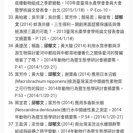
底棲動物組成之季節變動。103年度臺灣水產學會會員大會
暨學術論文發表會，台北 (2015/1/18) ， P-Eco-10。
黃柏崴；吳宗澤；吳欣儒；葉芳伶；顏易君；蘇俊育；
邱郁
文
(2014) 蚌漁共棲，三生得利－開創黑面琵鷺保護區與傳
統漁撈三贏的可能？。2013臺灣水產學會學術論文發表會論
文摘要集。P:125。(2014/1/18)
黃捷茂；楊磊；
邱郁文
；黃大駿 (2014) 利用水質參數與浮
游生物探討愛河中都段與中都濕地優養化之關係愛河的腎臟
壞害了了嗎？。2014年動物行為暨生態學研討會摘要集。
P:41。(2014/1/20-21)
葉芳伶；黃大駿；
邱郁文
；謝寶森 (2014) 應用日本沼蝦
(Macrobrachium nipponens)檢測臺灣溪流中類雌性素物質
之可行性的探討。2014年動物行為暨生態學研討會摘要集。
P:53。(2014/1/20-21)
蔡宜君；
邱郁文
；葉芳伶 (2014) 應用多齒新米蝦
(Neocaridina denticulate)進行水中類雌性素之測定。2014
年動物行為暨生態學研討會摘要集。P:54。(2014/1/20-21)
王盈淇；梁世雄；
邱郁文
(2014) 南台灣溪流淡水螺類群聚
組成與結構之時空變動。2014年動物行為暨生態學研討會摘