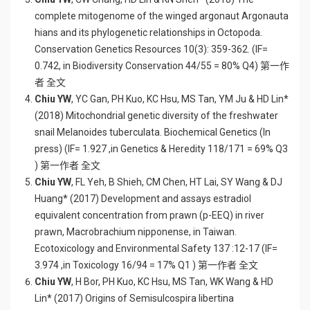
complete mitogenome of the winged argonaut Argonauta
hians and its phylogenetic relationships in Octopoda.
Conservation Genetics Resources 10(3): 359-362. (IF=
0.742, in Biodiversity Conservation 44/55 = 80% Q4) 第一作
者 全文
Chiu YW
, YC Gan, PH Kuo, KC Hsu, MS Tan, YM Ju & HD Lin*
(2018) Mitochondrial genetic diversity of the freshwater
snail Melanoides tuberculata. Biochemical Genetics (In
press) (IF= 1.927 ,in Genetics & Heredity 118/171 = 69% Q3
) 第一作者 全文
Chiu YW
, FL Yeh, B Shieh, CM Chen, HT Lai, SY Wang & DJ
Huang* (2017) Development and assays estradiol
equivalent concentration from prawn (p-EEQ) in river
prawn, Macrobrachium nipponense, in Taiwan.
Ecotoxicology and Environmental Safety 137 :12-17 (IF=
3.974 ,in Toxicology 16/94 = 17% Q1 ) 第一作者 全文
Chiu YW
, H Bor, PH Kuo, KC Hsu, MS Tan, WK Wang & HD
Lin* (2017) Origins of Semisulcospira libertina