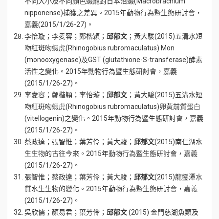
不同大小及不同顏色蝦籠對日本沼蝦(Macrobrachium
nipponense)捕獲之差異。2015年動物行為暨生態研討會，
嘉義(2015/1/26-27)。
李怡璇；李夌容；鄭楷穎；
邱郁文
；黃大駿(2015)五溝水短
吻紅斑吻蝦虎(Rhinogobius rubromaculatus) Mon
(monooxygenase)及GST (glutathione-S-transferase)酵素
活性之變化。2015年動物行為暨生態研討會，嘉義
(2015/1/26-27)。
李夌容；鄭楷穎；李怡璇；
邱郁文
；黃大駿(2015)五溝水短
吻紅斑吻蝦虎(Rhinogobius rubromaculatus)卵黃前質蛋白
(vitellogenin)之變化。2015年動物行為暨生態研討會，嘉義
(2015/1/26-27)。
蔡政達；張智惟；葉芳伶；黃大駿；
邱郁文
(2015)南仁湖水
生生物的古往今來。2015年動物行為暨生態研討會，嘉義
(2015/1/26-27)。
張智惟；蔡政達；葉芳伶；黃大駿；
邱郁文
(2015)龍鑾潭水
質水生生物的變化。2015年動物行為暨生態研討會，嘉義
(2015/1/26-27)。
吳欣儒；顏易君；葉芳伶；
邱郁文
(2015) 金門慈湖魚類及