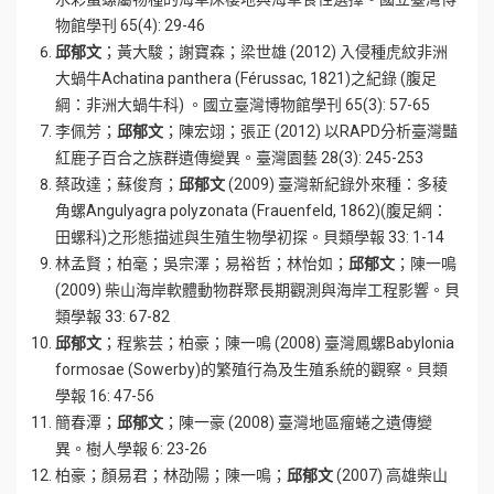
物館學刊 65(4): 29-46
邱郁文
；黃大駿；謝寶森；梁世雄 (2012) 入侵種虎紋非洲
大蝸牛Achatina panthera (Férussac, 1821)之紀錄 (腹足
綱：非洲大蝸牛科) 。國立臺灣博物館學刊 65(3): 57-65
李佩芳；
邱郁文
；陳宏翊；張正 (2012) 以RAPD分析臺灣豔
紅鹿子百合之族群遺傳變異。臺灣園藝 28(3): 245-253
蔡政達；蘇俊育；
邱郁文
(2009) 臺灣新紀錄外來種：多稜
角螺Angulyagra polyzonata (Frauenfeld, 1862)(腹足綱：
田螺科)之形態描述與生殖生物學初探。貝類學報 33: 1-14
林孟賢；柏毫；吳宗澤；易裕哲；林怡如；
邱郁文
；陳一鳴
(2009) 柴山海岸軟體動物群聚長期觀測與海岸工程影響。貝
類學報 33: 67-82
邱郁文
；程紫芸；柏豪；陳一鳴 (2008) 臺灣鳳螺Babylonia
formosae (Sowerby)的繁殖行為及生殖系統的觀察。貝類
學報 16: 47-56
簡春潭；
邱郁文
；陳一豪 (2008) 臺灣地區瘤蜷之遺傳變
異。樹人學報 6: 23-26
柏豪；顏易君；林劭陽；陳一鳴；
邱郁文
(2007) 高雄柴山