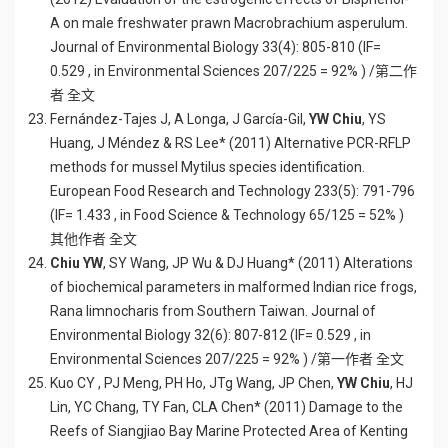
A on male freshwater prawn Macrobrachium asperulum.
Journal of Environmental Biology 33(4): 805-810 (IF=
0.529 , in Environmental Sciences 207/225 = 92% ) /第二作
者 全文
Fernández-Tajes J, A Longa, J García-Gil,
YW Chiu
, YS
Huang, J Méndez & RS Lee* (2011) Alternative PCR-RFLP
methods for mussel Mytilus species identification.
European Food Research and Technology 233(5): 791-796
(IF= 1.433 , in Food Science & Technology 65/125 = 52% )
其他作者 全文
Chiu YW
, SY Wang, JP Wu & DJ Huang* (2011) Alterations
of biochemical parameters in malformed Indian rice frogs,
Rana limnocharis from Southern Taiwan. Journal of
Environmental Biology 32(6): 807-812 (IF= 0.529 , in
Environmental Sciences 207/225 = 92% ) /第一作者 全文
Kuo CY , PJ Meng, PH Ho, JTg Wang, JP Chen,
YW Chiu
, HJ
Lin, YC Chang, TY Fan, CLA Chen* (2011) Damage to the
Reefs of Siangjiao Bay Marine Protected Area of Kenting