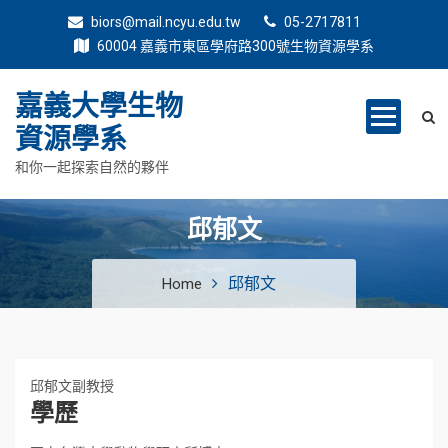
biors@mail.ncyu.edu.tw
05-2717811
60004 嘉義市東區學府路300號生物資源學系
嘉義大學生物
資源學系
和你一起探索自然的夥伴
邱郁文
邱郁文
Home
邱郁文副教授
學歷