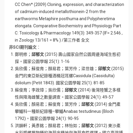
CC Chen* (2009) Cloning, expression, and characterization
of cadmium-induced metallothionein-2 from the
earthworms Metaphire posthuma and Polypheretima
elongata. Comparative Biochemistry and Physiology Part
C: Toxicology & Pharmacology 149(3): 349-357 (IF= 2.546 ,
in Zoology 13/161 = 8% ) /第三作者 全文
非SCI期刊論文
：
鄭明修；
邱郁文
(2015) 壽山國家自然公園周邊海域生態初
探。國家公園學報 25(1): 1-16
吳欣儒；蘇俊育；顏易君；葉芳伶；梁世雄；
邱郁文
(2015)
金門的東亞新紀錄種酒桶冠耳螺Cassidula (Cassidulta)
doliolum (Petit 1843). 國家公園學報 25(1): 81-85
蘇俊育；李政璋；吳欣儒；
邱郁文
(2014) 後灣陸蟹之多樣
性與降海雌蟹之數量調查。國家公園學報 24(1): 49-57
吳欣儒；顏易君；蘇俊育；葉芳伶；
邱郁文
(2014) 金門產
攀鱸科一種新紀錄種–攀鱸Anabas testudineus (Bloch
1792)。國家公園學報 24(1): 90-95
洪韻軒；黃彥銘；顏易君；林怡如；
邱郁文
(2012) 東沙產
水彩蜑螺屬物種的海草床棲地與海草食性選擇。國立臺灣博