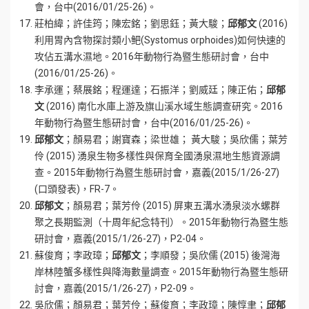
會，台中(2016/01/25-26)。
莊柏緯；許佳筠；陳宏銘；劉思鈺；黃大駿；
邱郁文
(2016)
利用胃內含物探討類小鲃(Systomus orphoides)如何快速的
攻佔五溝水濕地。2016年動物行為暨生態研討會，台中
(2016/01/25-26)。
李承運；蔡展銘；程運達；石振洋；劉威廷；陳正佑；
邱郁
文
(2016) 南化水庫上游及旗山溪水域生態調查研究。2016
年動物行為暨生態研討會，台中(2016/01/25-26)。
邱郁文
；顏易君；謝寶森；梁世雄； 黃大駿；吳欣儒；葉芳
伶 (2015) 湧泉生物多樣性與保育全國湧泉濕地生態資源調
查。2015年動物行為暨生態研討會，嘉義(2015/1/26-27)
(口頭發表)，FR-7。
邱郁文
；顏易君；葉芳伶 (2015) 屏東五溝水湧泉淡水螺群
聚之長期監測（十周年紀念特刊）。2015年動物行為暨生態
研討會，嘉義(2015/1/26-27)，P2-04。
蘇俊育；李政璋；
邱郁文
；李順發；吳欣儒 (2015) 後灣海
岸林陸蟹多樣性與降海數量調查。2015年動物行為暨生態研
討會，嘉義(2015/1/26-27)，P2-09。
吳欣儒；顏易君；葉芳伶；蘇俊育；李政璋；陳惇聿；
邱郁