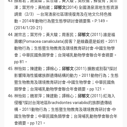
顏易君；謝寶森；梁世雄；黃大駿；吳欣儒；蘇俊育；吳宗
澤；葉芳伶；黃柏崴；
邱郁文
(2014) 全國湧泉濕地生態資源
調查（2/3）－台灣湧泉社區環境復育及在地文化特色推
動。2014年動物行為暨生態學研討會摘要集。P:149。
(2014/1/20-21)
謝宗志；葉芳伶；黃大駿；周憲民；
邱郁文
(2011).誰是福
壽螺(Pomacea canaliculata)房客？是線蟲還是蚯蚓。2011
動物行為；生態暨生物教育及環境教育研討會-中國生物學
會；中華民國魚類學會；台灣哺乳動物學會聯合年會摘要。
pp 81。
林怡如；陳建勳；譚棉心；
邱郁文
(2011).擴散或割裂?探討
影響降海性蜑螺族群遺傳結構的動力。2011動物行為；生態
暨生物教育及環境教育研討會-中國生物學會；中華民國魚
類學會；台灣哺乳動物學會聯合年會摘要。pp 121。
林怡如；魏翠萍；陳建勳；譚棉心；
邱郁文
(2011).紅海入
侵種?探討台灣地區Brachidontes variabilis的族群遺傳結
構。2011動物行為；生態暨生物教育及環境教育研討會-中
國生物學會；中華民國魚類學會；台灣哺乳動物學會聯合年
會摘要。pp 121。