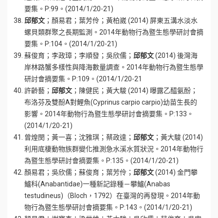
要集。P:99。(2014/1/20-21)
邱郁文
；顏易君；葉芳伶；黃柏崴 (2014) 屏東五溝水淡水
螺貝類群聚之長期監測。2014年動物行為暨生態學研討會摘
要集。P:104。(2014/1/20-21)
蘇俊育；李政璋；李順發；吳欣儒；
邱郁文
(2014) 後灣海
岸林路蟹多樣性與降海數量調查。2014年動物行為暨生態學
研討會摘要集。P:109。(2014/1/20-21
許齡藝；
邱郁文
；陳健民；黃大駿 (2014) 曝露乙醯氨酚；
布洛芬及雙酚A對鯉魚(Cyprinus carpio carpio)幼苗生長的
影響。2014年動物行為暨生態學研討會摘要集。P:133。
(2014/1/20-21)
曾煌閔；黃一喜；沈雅琪；蔡政達；
邱郁文
；黃大駿 (2014)
利用底棲動物族群變化推測急水溪水質狀況。2014年動物行
為暨生態學研討會摘要集。P:135。(2014/1/20-21)
顏易君；吳欣儒；蘇俊育；葉芳伶；
邱郁文
(2014) 金門攀
鱸科(Anabantidae)一種新記錄種－攀鱸(Anabas
testudineus)（Bloch，1792）在臺灣的再發現。2014年動
物行為暨生態學研討會摘要集。P:143。(2014/1/20-21)