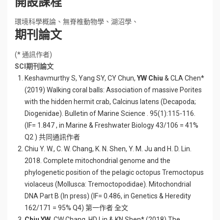
開設課程
環境科學概論、無脊椎動物學、湖沼學、
期刊論文
(* 通訊作者)
SCI期刊論文
Keshavmurthy S, Yang SY, CY Chun,
YW Chiu
& CLA Chen*
(2019) Walking coral balls: Association of massive Porites
with the hidden hermit crab, Calcinus latens (Decapoda;
Diogenidae). Bulletin of Marine Science . 95(1):115-116.
(IF= 1.847 , in Marine & Freshwater Biology 43/106 = 41%
Q2 ) 共同通訊作者
Chiu Y. W., C. W. Chang, K. N. Shen, Y. M. Ju and H. D. Lin.
2018. Complete mitochondrial genome and the
phylogenetic position of the pelagic octopus Tremoctopus
violaceus (Mollusca: Tremoctopodidae). Mitochondrial
DNA Part B (In press) (IF= 0.486, in Genetics & Heredity
162/171 = 95% Q4) 第一作者 全文
Chiu YW
, CW Chang, HD Lin & KN Shen* (2018) The