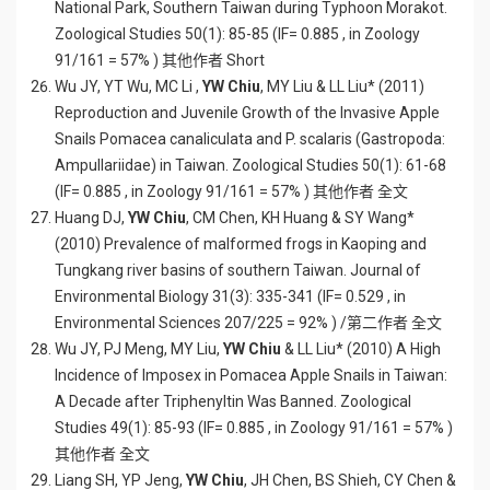
National Park, Southern Taiwan during Typhoon Morakot.
Zoological Studies 50(1): 85-85 (IF= 0.885 , in Zoology
91/161 = 57% ) 其他作者 Short
Wu JY, YT Wu, MC Li ,
YW Chiu
, MY Liu & LL Liu* (2011)
Reproduction and Juvenile Growth of the Invasive Apple
Snails Pomacea canaliculata and P. scalaris (Gastropoda:
Ampullariidae) in Taiwan. Zoological Studies 50(1): 61-68
(IF= 0.885 , in Zoology 91/161 = 57% ) 其他作者 全文
Huang DJ,
YW Chiu
, CM Chen, KH Huang & SY Wang*
(2010) Prevalence of malformed frogs in Kaoping and
Tungkang river basins of southern Taiwan. Journal of
Environmental Biology 31(3): 335-341 (IF= 0.529 , in
Environmental Sciences 207/225 = 92% ) /第二作者 全文
Wu JY, PJ Meng, MY Liu,
YW Chiu
& LL Liu* (2010) A High
Incidence of Imposex in Pomacea Apple Snails in Taiwan:
A Decade after Triphenyltin Was Banned. Zoological
Studies 49(1): 85-93 (IF= 0.885 , in Zoology 91/161 = 57% )
其他作者 全文
Liang SH, YP Jeng,
YW Chiu
, JH Chen, BS Shieh, CY Chen &