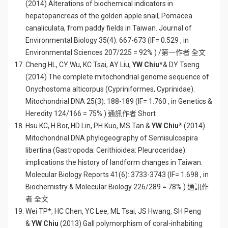
(2014) Alterations of biochemical indicators in
hepatopancreas of the golden apple snail, Pomacea
canaliculata, from paddy fields in Taiwan. Journal of
Environmental Biology 35(4): 667-673 (IF= 0.529 , in
Environmental Sciences 207/225 = 92% ) /第一作者 全文
Cheng HL, CY Wu, KC Tsai, AY Liu,
YW Chiu
*& DY Tseng
(2014) The complete mitochondrial genome sequence of
Onychostoma alticorpus (Cypriniformes, Cyprinidae).
Mitochondrial DNA 25(3): 188-189 (IF= 1.760 , in Genetics &
Heredity 124/166 = 75% ) 通訊作者 Short
Hsu KC, H Bor, HD Lin, PH Kuo, MS Tan &
YW Chiu
* (2014)
Mitochondrial DNA phylogeography of Semisulcospira
libertina (Gastropoda: Cerithioidea: Pleuroceridae):
implications the history of landform changes in Taiwan.
Molecular Biology Reports 41(6): 3733-3743 (IF= 1.698 , in
Biochemistry & Molecular Biology 226/289 = 78% ) 通訊作
者 全文
Wei TP*, HC Chen, YC Lee, ML Tsai, JS Hwang, SH Peng
&
YW Chiu
(2013) Gall polymorphism of coral-inhabiting