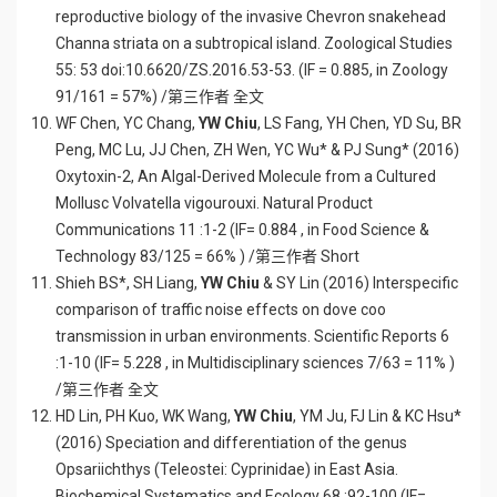
reproductive biology of the invasive Chevron snakehead
Channa striata on a subtropical island. Zoological Studies
55: 53 doi:10.6620/ZS.2016.53-53. (IF = 0.885, in Zoology
91/161 = 57%) /第三作者 全文
WF Chen, YC Chang,
YW Chiu
, LS Fang, YH Chen, YD Su, BR
Peng, MC Lu, JJ Chen, ZH Wen, YC Wu* & PJ Sung* (2016)
Oxytoxin-2, An Algal-Derived Molecule from a Cultured
Mollusc Volvatella vigourouxi. Natural Product
Communications 11 :1-2 (IF= 0.884 , in Food Science &
Technology 83/125 = 66% ) /第三作者 Short
Shieh BS*, SH Liang,
YW Chiu
& SY Lin (2016) Interspecific
comparison of traffic noise effects on dove coo
transmission in urban environments. Scientific Reports 6
:1-10 (IF= 5.228 , in Multidisciplinary sciences 7/63 = 11% )
/第三作者 全文
HD Lin, PH Kuo, WK Wang,
YW Chiu
, YM Ju, FJ Lin & KC Hsu*
(2016) Speciation and differentiation of the genus
Opsariichthys (Teleostei: Cyprinidae) in East Asia.
Biochemical Systematics and Ecology 68 :92-100 (IF=