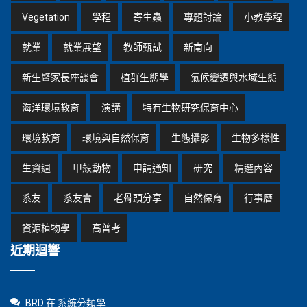
Vegetation
學程
寄生蟲
專題討論
小教學程
就業
就業展望
教師甄試
新南向
新生暨家長座談會
植群生態學
氣候變遷與水域生態
海洋環境教育
演講
特有生物研究保育中心
環境教育
環境與自然保育
生態攝影
生物多樣性
生資週
甲殼動物
申請通知
研究
精選內容
系友
系友會
老骨頭分享
自然保育
行事曆
資源植物學
高普考
近期迴響
BRD
在
系統分類學