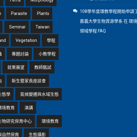
1
Ferns
Morphology
108學年度環教學程開始申請了
e
Parasite
Plants
嘉義大學生物資源學系
在
環
Seminar
Taiwan
領域學程 FAQ
and
Vegetation
學程
蟲
專題討論
小教學程
就業展望
教師甄試
向
新生暨家長座談會
生態學
氣候變遷與水域生態
環境教育
演講
生物研究保育中心
環境教育
與自然保育
生態攝影