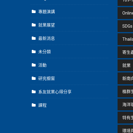
109-
專題演講
Onlin
就業展望
SDGs
最新消息
Thail
未分類
寄生
活動
就業
研究櫥窗
新南
植群
系友就業心得分享
海洋
課程
特有
環境