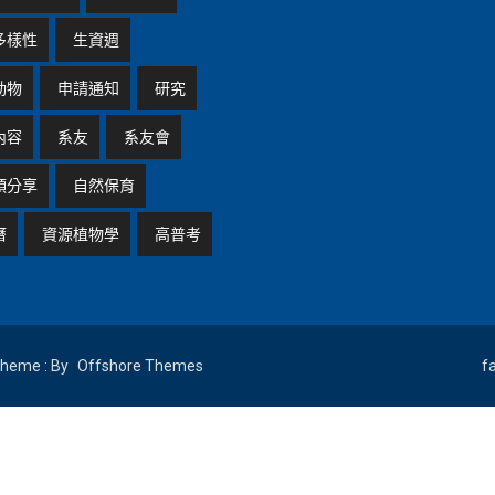
多樣性
生資週
動物
申請通知
研究
內容
系友
系友會
頭分享
自然保育
曆
資源植物學
高普考
eme : By
Offshore Themes
f