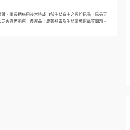
農藥，惟長期施用後常造成自然生態系中之授粉昆蟲、昆蟲天
次要害蟲再猖獗；農產品上農藥殘毒及生態環境衝擊等問題。