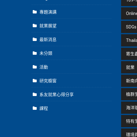
109-
專題演講
Onlin
就業展望
SDGs
最新消息
Thail
未分類
寄生
活動
就業
研究櫥窗
新南
植群
系友就業心得分享
海洋
課程
特有
環境