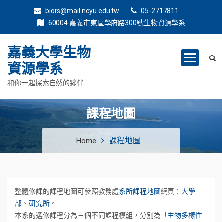
biors@mail.ncyu.edu.tw
05-2717811
60004 嘉義市東區學府路300號生物資源學系
嘉義大學生物
資源學系
和你一起探索自然的夥伴
課程地圖
課程地圖
Home
整體修課的課程地圖可參照教務處
系所課程地圖
網頁：
大學
部
、
研究所
。
本系的選修課程分為三個不同課程模組，分別為「
生物多樣性