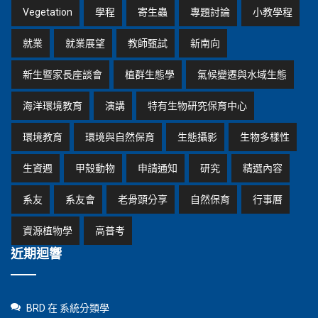
Vegetation
學程
寄生蟲
專題討論
小教學程
就業
就業展望
教師甄試
新南向
新生暨家長座談會
植群生態學
氣候變遷與水域生態
海洋環境教育
演講
特有生物研究保育中心
環境教育
環境與自然保育
生態攝影
生物多樣性
生資週
甲殼動物
申請通知
研究
精選內容
系友
系友會
老骨頭分享
自然保育
行事曆
資源植物學
高普考
近期迴響
BRD
在
系統分類學