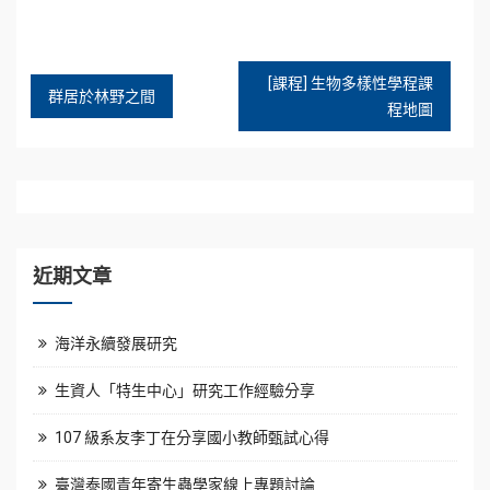
[課程] 生物多樣性學程課
文
群居於林野之間
程地圖
章
導
覽
近期文章
海洋永續發展研究
生資人「特生中心」研究工作經驗分享
107 級系友李丁在分享國小教師甄試心得
臺灣泰國青年寄生蟲學家線上專題討論