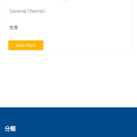
General Chemist…
免費
View More
分類