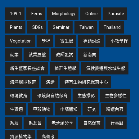
109-1
Ferns
Morphology
Online
Parasite
Plants
SDGs
Seminar
Taiwan
Thailand
Vegetation
學程
寄生蟲
專題討論
小教學程
就業
就業展望
教師甄試
新南向
新生暨家長座談會
植群生態學
氣候變遷與水域生態
海洋環境教育
演講
特有生物研究保育中心
環境教育
環境與自然保育
生態攝影
生物多樣性
生資週
甲殼動物
申請通知
研究
精選內容
系友
系友會
老骨頭分享
自然保育
行事曆
資源植物學
高普考