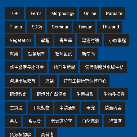
109-1
Ferns
Morphology
Online
Parasite
Plants
SDGs
Seminar
Taiwan
Thailand
Vegetation
學程
寄生蟲
專題討論
小教學程
就業
就業展望
教師甄試
新南向
新生暨家長座談會
植群生態學
氣候變遷與水域生態
海洋環境教育
演講
特有生物研究保育中心
環境教育
環境與自然保育
生態攝影
生物多樣性
生資週
甲殼動物
申請通知
研究
精選內容
系友
系友會
老骨頭分享
自然保育
行事曆
資源植物學
高普考