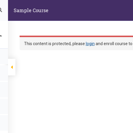
60004 嘉義市東區學府路300號生物資源學系
Sample Course
首頁
部落格
課程
This content is protected, please
login
and enroll course to 