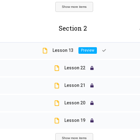
分類
標籤
Show more items
Section 2
blog
109-
專題演講
Onlin
Lesson 13
就業展望
SDGs
Lesson 22
最新消息
Thail
未分類
Lesson 21
寄生
活動
就業
Lesson 20
研究櫥窗
新南
Lesson 19
植群
系友就業心得分享
Show more items