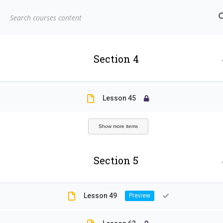
biors@mail.ncyu.edu.tw
05-2717811
Lesson 48
嘉義大學生物資源學
Lesson 47
系
Section 4
Lesson 46
和你一起探索自然的夥伴
Home
LP Courses
Sample course
Lesson 45
Show more items
Section 5
Lesson 49