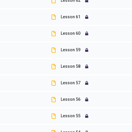
Lesson 62
分類
標籤
Lesson 61
blog
109-
Lesson 60
專題演講
Onlin
Lesson 59
就業展望
SDGs
Lesson 58
最新消息
Thail
未分類
寄生
Lesson 57
活動
就業
Lesson 56
研究櫥窗
新南
Lesson 55
植群
系友就業心得分享