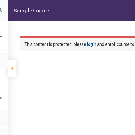
60004 嘉義市東區學府路300號生物資源學系
Sample Course
首頁
部落格
課程
This content is protected, please
login
and enroll course to 