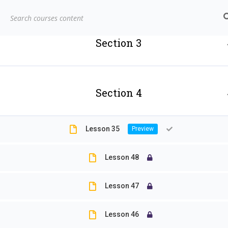
Lesson 32
biors@mail.ncyu.edu.tw
05-2717811
Lesson 31
嘉義大學生物資源學
Section 3
系
Show more items
和你一起探索自然的夥伴
Section 4
Home
LP Courses
Sample course
Lesson 35
Lesson 48
Lesson 47
Lesson 46