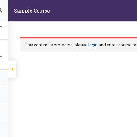
60004 嘉義市東區學府路300號生物資源學系
Sample Course
首頁
部落格
課程
This content is protected, please
login
and enroll course to 