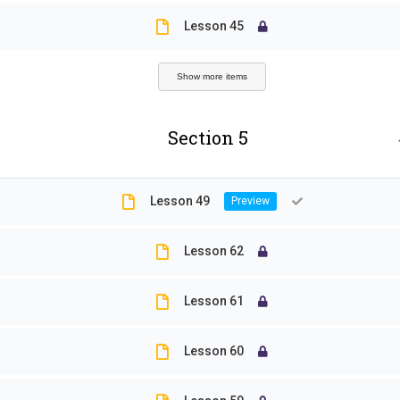
分類
標籤
Lesson 45
Show more items
blog
109-
專題演講
Onlin
Section 5
就業展望
SDGs
Lesson 49
最新消息
Thail
未分類
寄生
Lesson 62
活動
就業
Lesson 61
研究櫥窗
新南
Lesson 60
植群
系友就業心得分享