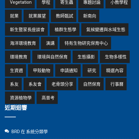
Vegetation
學程
寄生蟲
專題討論
小教學程
就業
就業展望
教師甄試
新南向
新生暨家長座談會
植群生態學
氣候變遷與水域生態
海洋環境教育
演講
特有生物研究保育中心
環境教育
環境與自然保育
生態攝影
生物多樣性
生資週
甲殼動物
申請通知
研究
精選內容
系友
系友會
老骨頭分享
自然保育
行事曆
資源植物學
高普考
近期迴響
BRD
在
系統分類學