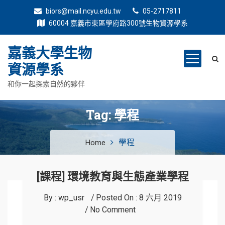
biors@mail.ncyu.edu.tw
05-2717811
60004 嘉義市東區學府路300號生物資源學系
嘉義大學生物
資源學系
和你一起探索自然的夥伴
Tag:
學程
學程
Home
[課程] 環境教育與生態產業學程
By :
wp_usr
Posted On :
8 六月 2019
No Comment