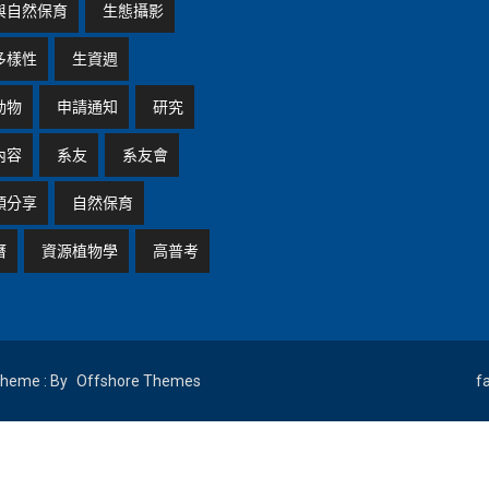
與自然保育
生態攝影
多樣性
生資週
動物
申請通知
研究
內容
系友
系友會
頭分享
自然保育
曆
資源植物學
高普考
eme : By
Offshore Themes
f