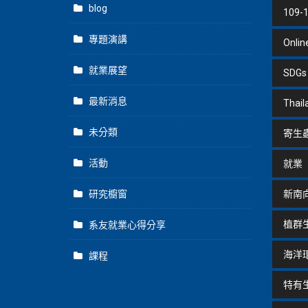
blog
109-
專題演講
Onlin
就業展望
SDGs
最新消息
Thail
未分類
寄生
活動
就業
研究櫥窗
新南
植群
系友就業心得分享
海洋
課程
特有