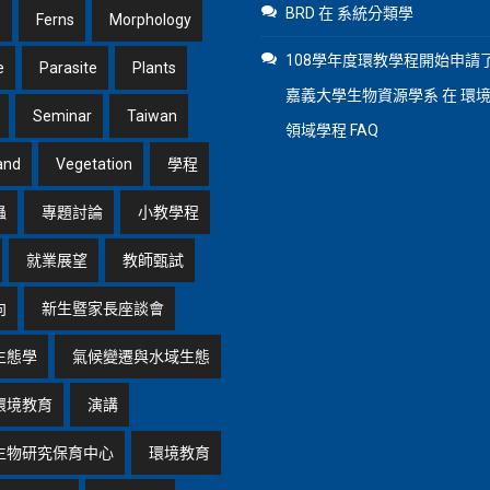
BRD
在
系統分類學
1
Ferns
Morphology
108學年度環教學程開始申請了
e
Parasite
Plants
嘉義大學生物資源學系
在
環
Seminar
Taiwan
領域學程 FAQ
and
Vegetation
學程
蟲
專題討論
小教學程
就業展望
教師甄試
向
新生暨家長座談會
生態學
氣候變遷與水域生態
環境教育
演講
生物研究保育中心
環境教育