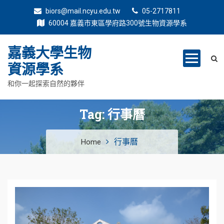
biors@mail.ncyu.edu.tw
05-2717811
60004 嘉義市東區學府路300號生物資源學系
嘉義大學生物
資源學系
和你一起探索自然的夥伴
Tag:
行事曆
行事曆
Home