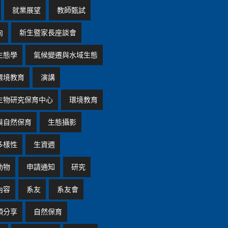
就業展望
教師甄試
向
新生暨家長座談會
生態學
氣候變遷與水域生態
環境教育
演講
生物研究保育中心
環境教育
與自然保育
生態攝影
多樣性
生資週
動物
申請通知
研究
內容
系友
系友會
頭分享
自然保育