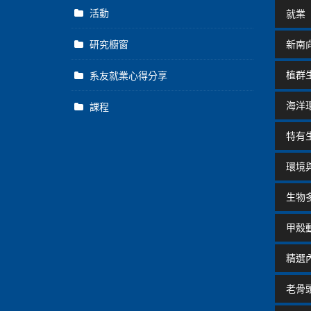
活動
就業
研究櫥窗
新南
植群
系友就業心得分享
海洋
課程
特有
環境
生物
甲殼
精選
老骨