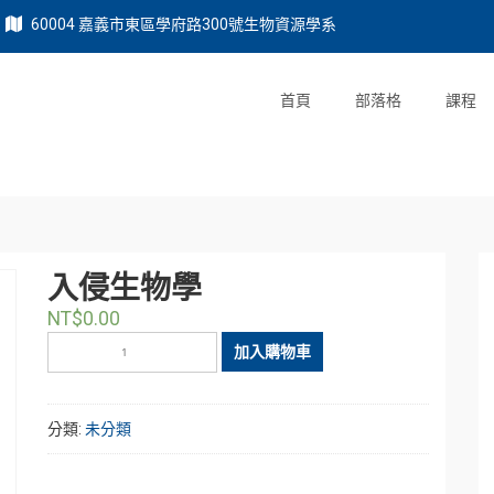
60004 嘉義市東區學府路300號生物資源學系
首頁
部落格
課程
入侵生物學
NT$
0.00
入
加入購物車
侵
生
物
分類:
未分類
學
數