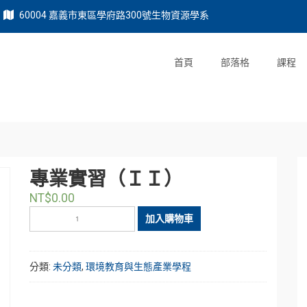
60004 嘉義市東區學府路300號生物資源學系
首頁
部落格
課程
專業實習（ＩＩ）
NT$
0.00
專
加入購物車
業
實
習
分類:
未分類
,
環境教育與生態產業學程
（Ｉ
Ｉ）