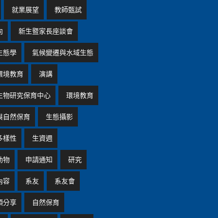
就業展望
教師甄試
向
新生暨家長座談會
生態學
氣候變遷與水域生態
環境教育
演講
生物研究保育中心
環境教育
與自然保育
生態攝影
多樣性
生資週
動物
申請通知
研究
內容
系友
系友會
頭分享
自然保育