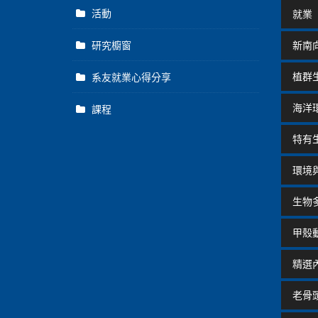
活動
就業
研究櫥窗
新南
植群
系友就業心得分享
海洋
課程
特有
環境
生物
甲殼
精選
老骨