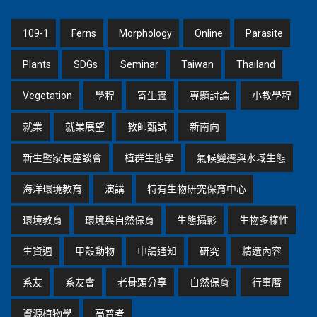
109-1
Ferns
Morphology
Online
Parasite
Plants
SDGs
Seminar
Taiwan
Thailand
Vegetation
學程
寄生蟲
專題討論
小教學程
就業
就業展望
教師甄試
新南向
新生暨家長座談會
植群生態學
氣候變遷與水域生態
海洋環境教育
演講
特有生物研究保育中心
環境教育
環境與自然保育
生態攝影
生物多樣性
生資週
甲殼動物
申請通知
研究
精選內容
系友
系友會
老骨頭分享
自然保育
行事曆
資源植物學
高普考