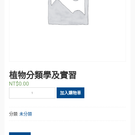
植物分類學及實習
NT$
0.00
植
加入購物車
物
分
類
分類:
未分類
學
及
實