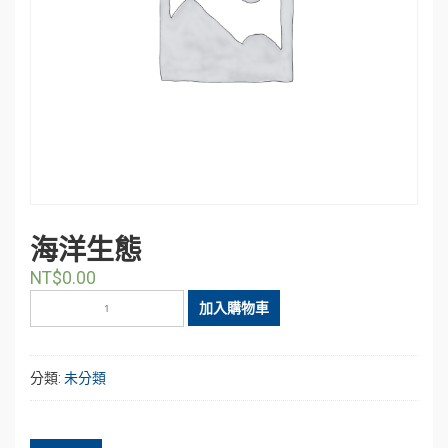
海洋生態
NT$
0.00
海
加入購物車
洋
生
態
分類:
未分類
數
量