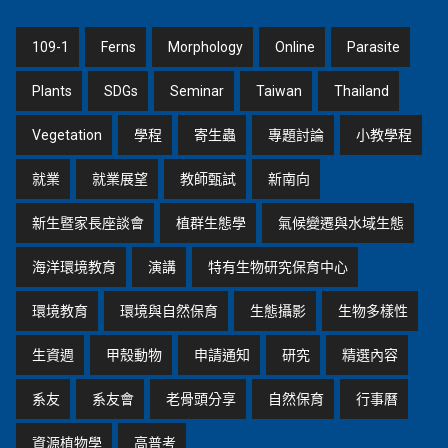
109-1
Ferns
Morphology
Online
Parasite
Plants
SDGs
Seminar
Taiwan
Thailand
Vegetation
學程
寄生蟲
專題討論
小教學程
就業
就業展望
教師甄試
新南向
新生暨家長座談會
植群生態學
氣候變遷與水域生態
海洋環境教育
演講
特有生物研究保育中心
環境教育
環境與自然保育
生態攝影
生物多樣性
生資週
甲殼動物
申請通知
研究
精選內容
系友
系友會
老骨頭分享
自然保育
行事曆
資源植物學
高普考