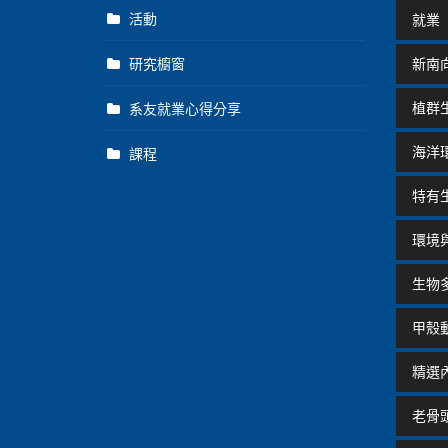
活動
就業
研究櫥窗
新南
植群
系友就業心得分享
海洋
課程
特有
環境
生物
甲殼
精選
老骨