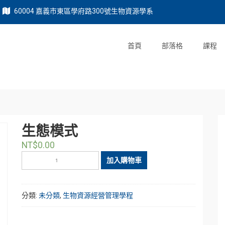
60004 嘉義市東區學府路300號生物資源學系
首頁
部落格
課程
生態模式
NT$
0.00
生
加入購物車
態
模
式
分類:
未分類
,
生物資源經營管理學程
數
量