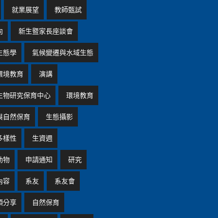
就業展望
教師甄試
向
新生暨家長座談會
生態學
氣候變遷與水域生態
環境教育
演講
生物研究保育中心
環境教育
與自然保育
生態攝影
多樣性
生資週
動物
申請通知
研究
內容
系友
系友會
頭分享
自然保育