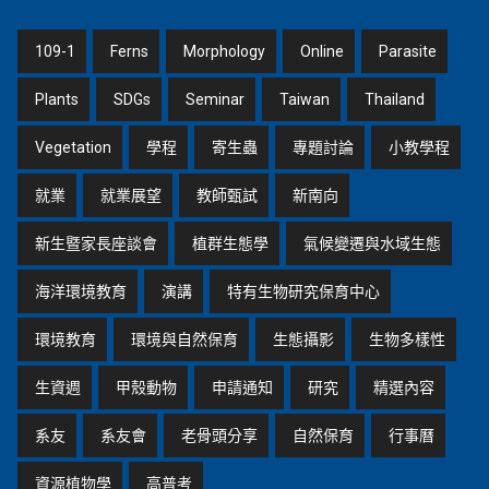
109-1
Ferns
Morphology
Online
Parasite
Plants
SDGs
Seminar
Taiwan
Thailand
Vegetation
學程
寄生蟲
專題討論
小教學程
就業
就業展望
教師甄試
新南向
新生暨家長座談會
植群生態學
氣候變遷與水域生態
海洋環境教育
演講
特有生物研究保育中心
環境教育
環境與自然保育
生態攝影
生物多樣性
生資週
甲殼動物
申請通知
研究
精選內容
系友
系友會
老骨頭分享
自然保育
行事曆
資源植物學
高普考