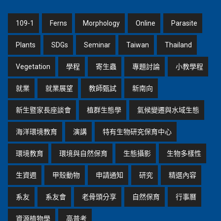
109-1
Ferns
Morphology
Online
Parasite
Plants
SDGs
Seminar
Taiwan
Thailand
Vegetation
學程
寄生蟲
專題討論
小教學程
就業
就業展望
教師甄試
新南向
新生暨家長座談會
植群生態學
氣候變遷與水域生態
海洋環境教育
演講
特有生物研究保育中心
環境教育
環境與自然保育
生態攝影
生物多樣性
生資週
甲殼動物
申請通知
研究
精選內容
系友
系友會
老骨頭分享
自然保育
行事曆
資源植物學
高普考